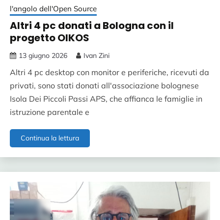
l'angolo dell'Open Source
Altri 4 pc donati a Bologna con il
progetto OIKOS
13 giugno 2026
Ivan Zini
Altri 4 pc desktop con monitor e periferiche, ricevuti da
privati, sono stati donati all'associazione bolognese
Isola Dei Piccoli Passi APS, che affianca le famiglie in
istruzione parentale e
Altri
Continua la lettura
4
pc
donati
a
Bologna
con
il
progetto