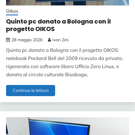
Oikos
Quinto pc donato a Bologna con il
progetto OIKOS
28 maggio 2026
Ivan Zini
Quinto pc donato a Bologna con il progetto OIKOS:
notebook Packard Bell del 2009 ricevuto da privato,
rigenerato con software libero Ufficio Zero Linux, e
donato al circolo culturale Bisaboga,
Quinto
Continua la lettura
pc
donato
a
Bologna
con
il
progetto