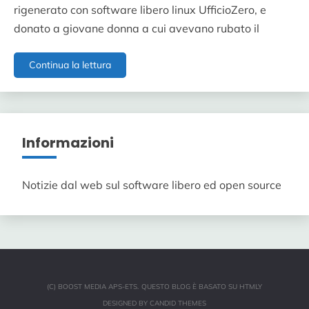
rigenerato con software libero linux UfficioZero, e
donato a giovane donna a cui avevano rubato il
Secondo
Continua la lettura
pc
donato
con
il
progetto
Informazioni
OIKOS
Notizie dal web sul software libero ed open source
(C) BOOST MEDIA APS-ETS.
QUESTO BLOG È BASATO SU
HTMLY
DESIGNED BY
CANDID THEMES