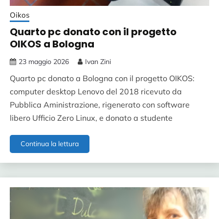
Oikos
Quarto pc donato con il progetto
OIKOS a Bologna
23 maggio 2026
Ivan Zini
Quarto pc donato a Bologna con il progetto OIKOS:
computer desktop Lenovo del 2018 ricevuto da
Pubblica Aministrazione, rigenerato con software
libero Ufficio Zero Linux, e donato a studente
Quarto
Continua la lettura
pc
donato
con
il
progetto
OIKOS
a