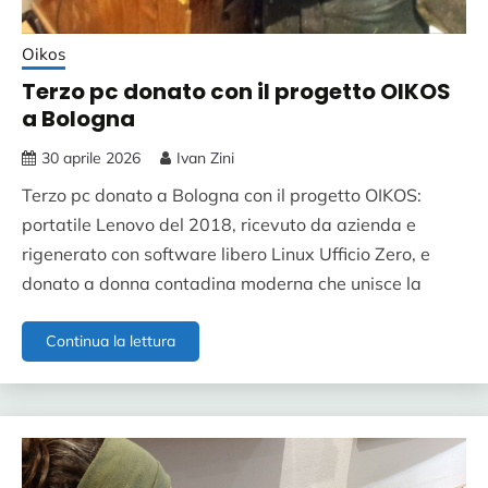
Oikos
Terzo pc donato con il progetto OIKOS
a Bologna
30 aprile 2026
Ivan Zini
Terzo pc donato a Bologna con il progetto OIKOS:
portatile Lenovo del 2018, ricevuto da azienda e
rigenerato con software libero Linux Ufficio Zero, e
donato a donna contadina moderna che unisce la
Terzo
Continua la lettura
pc
donato
con
il
progetto
OIKOS